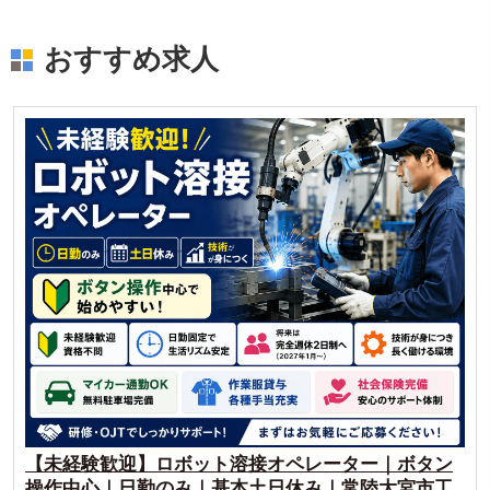
おすすめ求人
【未経験歓迎】ロボット溶接オペレーター｜ボタン
【
操作中心｜日勤のみ｜基本土日休み｜常陸大宮市工
土